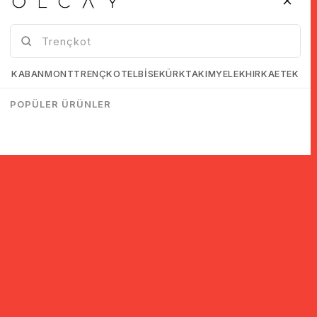
KABAN
MONT
TRENÇKOT
ELBİSE
KÜRK
TAKIM
YELEK
HIRKA
ETEK
POPÜLER ÜRÜNLER
سجل للحصول على معلومات حول الخصومات والحملات!
اشتراك
لقد قرأت وقبلت.
اتفاقية KVKK