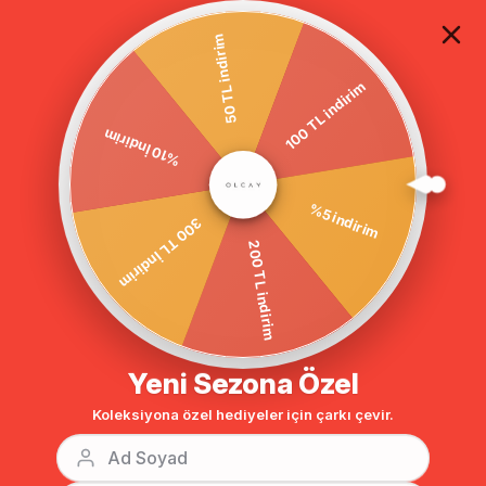
TÜM ALIŞVERİŞLERDE ÜCRETSİZ KARGO
50 TL indirim
100 TL indirim
بنطلون
بنطلون
ملابس
الصفحة الرئيسية
%10 İndirim
%5 indirim
300 TL İndirim
200 TL indirim
Yeni Sezona Özel
Koleksiyona özel hediyeler için çarkı çevir.