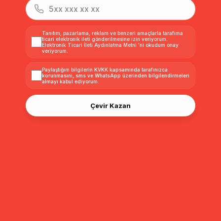
Bağcık Detaylı Beli Lastikli Soft Denim Pantolon MAVİ 7586
Beli Lastikli Rahat Kesim Soft Denim Pantolon BORDO 7587
Tanıtım, pazarlama, reklam ve benzeri amaçlarla tarafıma
ticari elektronik ileti gönderilmesine izin veriyorum.
Elektronik Ticari İleti Aydınlatma Metni
'ni okudum onay
$56.00
$60.00
veriyorum.
Paylaştığım bilgilerin
KVKK kapsamında tarafınızca
korunmasını, sms ve WhatsApp üzerinden bilgilendirmeleri
almayı
kabul ediyorum.
Çevir Kazan