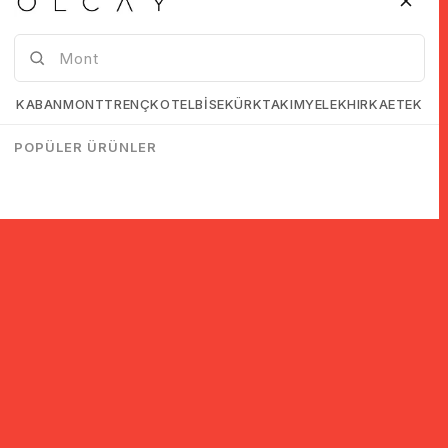
KABAN
MONT
TRENÇKOT
ELBİSE
KÜRK
TAKIM
YELEK
HIRKA
ETEK
POPÜLER ÜRÜNLER
سجل للحصول على معلومات حول الخصومات والحملات!
اشتراك
لقد قرأت وقبلت.
اتفاقية KVKK