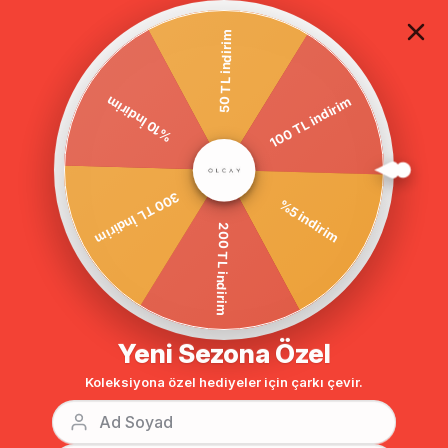
TÜM ALIŞVERİŞLERDE ÜCRETSİZ KARGO
50 TL indirim
100 TL indirim
معطف محتشم
معطف
ملابس خارجية
الصفحة الرئيسية
%10 İndirim
%5 indirim
300 TL İndirim
200 TL indirim
Yeni Sezona Özel
Koleksiyona özel hediyeler için çarkı çevir.