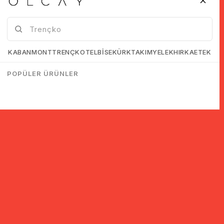
KABAN
MONT
TRENÇKOT
ELBİSE
KÜRK
TAKIM
YELEK
HIRKA
ETEK
POPÜLER ÜRÜNLER
سجل للحصول على معلومات حول الخصومات والحملات!
اشتراك
لقد قرأت وقبلت.
اتفاقية KVKK