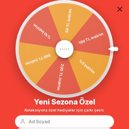
TÜM ALIŞVERİŞLERDE ÜCRETSİZ KARGO
50 TL indirim
%10 İndirim
جاكيت للتستر
مونت
ملابس خارجية
الصفحة الرئيسية
100 TL indirim
300 TL İndirim
%5 indirim
200 TL indirim
Yeni Sezona Özel
Koleksiyona özel hediyeler için çarkı çevir.