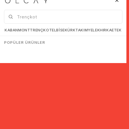
KABAN
MONT
TRENÇKOT
ELBİSE
KÜRK
TAKIM
YELEK
HIRKA
ETEK
POPÜLER ÜRÜNLER
سجل للحصول على معلومات حول الخصومات والحملات!
اشتراك
لقد قرأت وقبلت.
اتفاقية KVKK