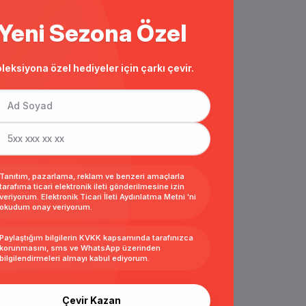
Yeni Sezona Özel
leksiyona özel hediyeler için çarkı çevir.
Tanıtım, pazarlama, reklam ve benzeri amaçlarla
tarafıma ticari elektronik ileti gönderilmesine izin
veriyorum.
Elektronik Ticari İleti Aydınlatma Metni
'ni
okudum onay veriyorum.
Paylaştığım bilgilerin
KVKK kapsamında tarafınızca
korunmasını, sms ve WhatsApp üzerinden
bilgilendirmeleri almayı
kabul ediyorum.
Çevir Kazan