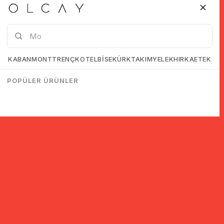
KABAN
MONT
TRENÇKOT
ELBİSE
KÜRK
TAKIM
YELEK
HIRKA
ETEK
POPÜLER ÜRÜNLER
سجل للحصول على معلومات حول الخصومات والحملات!
اشتراك
لقد قرأت وقبلت.
اتفاقية KVKK