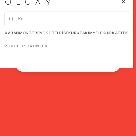
At Olcaystore, our goal is to provide you with the best online
shopping experience. We aim to stand by you for any questions
you may have during and after your purchase. We wish you a
Tanıtım, pazarlama, reklam ve benzeri amaçlarla tarafıma
pleasant shopping experience.
ticari elektronik ileti gönderilmesine izin veriyorum.
Elektronik Ticari İleti Aydınlatma Metni
'ni okudum onay
veriyorum.
KABAN
MONT
TRENÇKOT
ELBİSE
KÜRK
TAKIM
YELEK
HIRKA
ETEK
Best regards,
OLCAY
Paylaştığım bilgilerin
KVKK kapsamında tarafınızca
POPÜLER ÜRÜNLER
korunmasını, sms ve WhatsApp üzerinden bilgilendirmeleri
almayı
kabul ediyorum.
Çevir Kazan
Sign up to receive information about discounts and campaigns!
SIGN UP
KVKK agreement
I have read and accept.