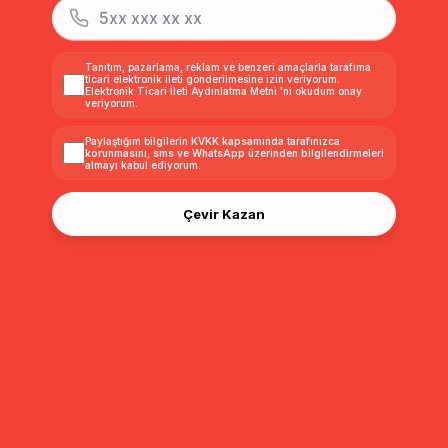
Torba Cepli Kruvaze
Kruvaze Fermuarlı İçi
Fermuar Ka
Süet / Kürk Mont TABA
Kürklü Süet Mont TABA
Kürklü Der
6496
6514
6513-D
₺2.999,00
₺3.199,00
₺2.799,0
₺2.699,99
₺2.879,99
Tanıtım, pazarlama, reklam ve benzeri amaçlarla tarafıma
ticari elektronik ileti gönderilmesine izin veriyorum.
Elektronik Ticari İleti Aydınlatma Metni
'ni okudum onay
veriyorum.
Sıralama
Filtreleme
Paylaştığım bilgilerin
KVKK kapsamında tarafınızca
korunmasını, sms ve WhatsApp üzerinden bilgilendirmeleri
almayı
kabul ediyorum.
Çevir Kazan