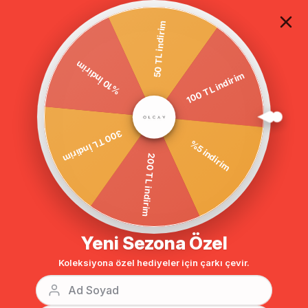
TÜM ALIŞVERİŞLERDE ÜCRETSİZ KARGO
50 TL indirim
%10 İndirim
Anasayfa
DIŞ GİYİM
MONT
İÇİ KÜRKLÜ MONT
100 TL indirim
‹
›
Bu Kategorinin En Sevilenleri
300 TL İndirim
%10
%10
%5 indirim
200 TL indirim
Yeni Sezona Özel
Koleksiyona özel hediyeler için çarkı çevir.