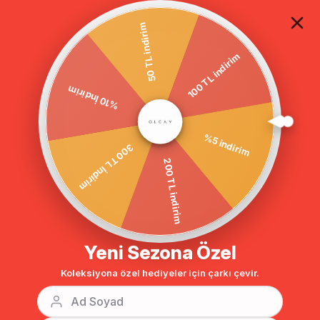
TÜM ALIŞVERİŞLERDE ÜCRETSİZ KARGO
50 TL indirim
%10 İndirim
Anasayfa
GİYİM
Etek
100 TL indirim
‹
›
Bu Kategorinin En Sevilenleri
300 TL İndirim
%5 indirim
%33
%41
200 TL indirim
Yeni Sezona Özel
Koleksiyona özel hediyeler için çarkı çevir.