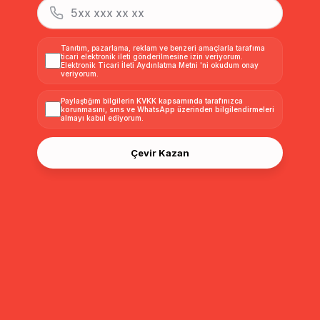
Beli Lastikli Pileli Kat Kat
Beli Büzgülü Poplin Kloş
Beli Lastikl
Etek KAHVE 7076
Etek BEYAZ 7072
Etek HAKİ
₺2.399,99
₺1.699,99
₺2.399,9
₺1.599,99
₺999,99
Tanıtım, pazarlama, reklam ve benzeri amaçlarla tarafıma
ticari elektronik ileti gönderilmesine izin veriyorum.
Elektronik Ticari İleti Aydınlatma Metni
'ni okudum onay
veriyorum.
Sıralama
Filtreleme
Paylaştığım bilgilerin
KVKK kapsamında tarafınızca
korunmasını, sms ve WhatsApp üzerinden bilgilendirmeleri
almayı
kabul ediyorum.
Çevir Kazan