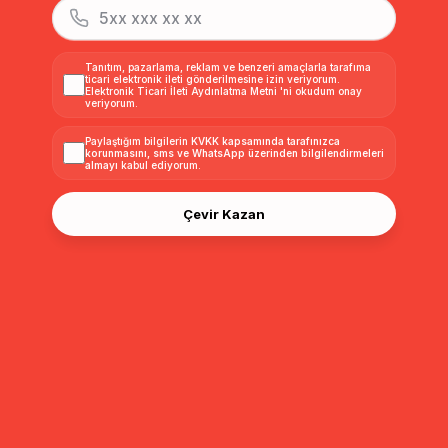
Yakası ve Cebi Kürk
Çıkabilir Kürklü Düşük
Çıkabilir K
Detaylı Belden Kuşaklı
Kol Çıt Çıt Kapamalı
Kol Çıt Çıt
Düşük Kol Astarsız Yünlü
Oversize Ekose Kaban
Oversize 
₺7.499,00
₺3.499,00
₺3.499,0
₺6.479,99
₺3.149,99
Kaban BEYAZ 3972
KAHVE 3953
GRİ 3953
Tanıtım, pazarlama, reklam ve benzeri amaçlarla tarafıma
ticari elektronik ileti gönderilmesine izin veriyorum.
Elektronik Ticari İleti Aydınlatma Metni
'ni okudum onay
veriyorum.
Sıralama
Filtreleme
Paylaştığım bilgilerin
KVKK kapsamında tarafınızca
korunmasını, sms ve WhatsApp üzerinden bilgilendirmeleri
almayı
kabul ediyorum.
Çevir Kazan