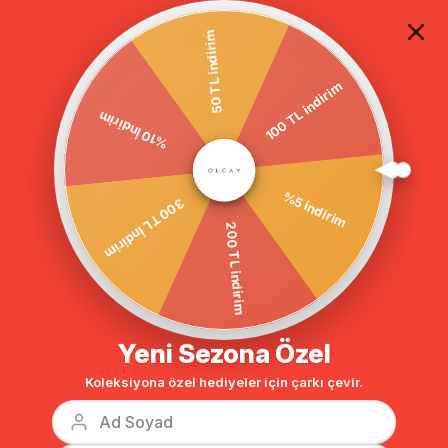
TÜM ALIŞVERİŞLERDE ÜCRETSİZ KARGO
50 TL indirim
100 TL indirim
Anasayfa
DIŞ GİYİM
KABAN
OVERSIZE KABAN
%10 İndirim
‹
›
Bu Kategorinin En Sevilenleri
%5 indirim
300 TL İndirim
%14
%10
200 TL indirim
Yeni Sezona Özel
Koleksiyona özel hediyeler için çarkı çevir.