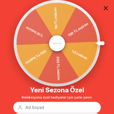
TÜM ALIŞVERİŞLERDE ÜCRETSİZ KARGO
50 TL indirim
100 TL indirim
Anasayfa
DIŞ GİYİM
MONT
%10 İndirim
‹
›
Bu Kategorinin En Sevilenleri
%5 indirim
300 TL İndirim
%10
%10
200 TL indirim
Yeni Sezona Özel
Koleksiyona özel hediyeler için çarkı çevir.