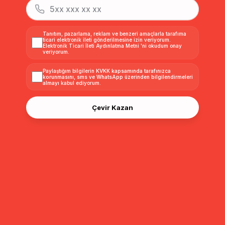
Torba Cepli Kruvaze
Kapüşon Detaylı
Kapüşonlu
Süet / Kürk Mont TABA
Fermuarlı Uzun Şişme
Kapamalı R
6496
Mont BEJ 6668
Kapitone 
₺2.999,00
₺2.399,00
₺2.999,9
₺2.699,99
₺2.159,99
6776
Tanıtım, pazarlama, reklam ve benzeri amaçlarla tarafıma
ticari elektronik ileti gönderilmesine izin veriyorum.
Elektronik Ticari İleti Aydınlatma Metni
'ni okudum onay
veriyorum.
Sıralama
Filtreleme
Paylaştığım bilgilerin
KVKK kapsamında tarafınızca
korunmasını, sms ve WhatsApp üzerinden bilgilendirmeleri
almayı
kabul ediyorum.
Çevir Kazan