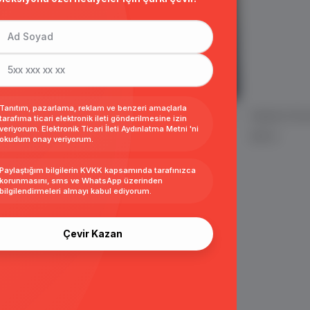
Tanıtım, pazarlama, reklam ve benzeri amaçlarla
Kapüşonlu Çift Taraflı Desenli Şişme Mont SİYAH-TAŞ 6391
Kapüşonlu Düğme Kapamalı Uzun Şişme Mont SİYAH 6494
tarafıma ticari elektronik ileti gönderilmesine izin
veriyorum.
Elektronik Ticari İleti Aydınlatma Metni
'ni
$90.00
$68.40
okudum onay veriyorum.
Paylaştığım bilgilerin
KVKK kapsamında tarafınızca
korunmasını, sms ve WhatsApp üzerinden
bilgilendirmeleri almayı
kabul ediyorum.
Çevir Kazan