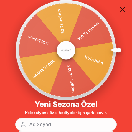
TÜM ALIŞVERİŞLERDE ÜCRETSİZ KARGO
50 TL indirim
%10 İndirim
100 TL indirim
Anasayfa
DIŞ GİYİM
MONT
Mont
‹
›
Bu Kategorinin En Sevilenleri
300 TL İndirim
%5 indirim
%10
%10
200 TL indirim
Yeni Sezona Özel
Koleksiyona özel hediyeler için çarkı çevir.