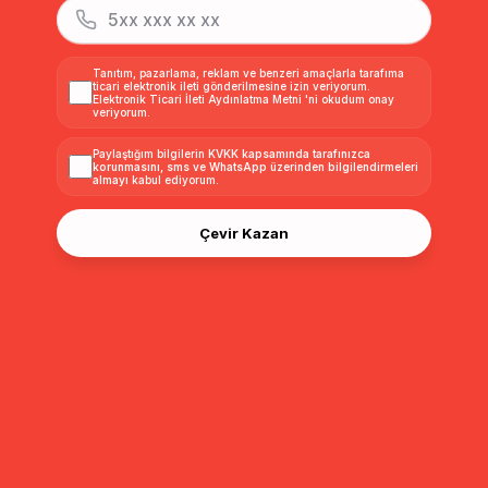
Kapüşonlu Beli Bağcıklı
Kapüşonlu Fermuar
Kapüşonlu 
Kısa Kapitone Mont
Kapamalı Ribana Detaylı
Kısa Kapit
SİYAH 6777
Kapitone Mont SİYAH
BORDO 67
₺3.299,99
₺2.999,99
₺3.299,9
₺2.969,99
₺2.699,99
6776
Tanıtım, pazarlama, reklam ve benzeri amaçlarla tarafıma
ticari elektronik ileti gönderilmesine izin veriyorum.
Elektronik Ticari İleti Aydınlatma Metni
'ni okudum onay
veriyorum.
Sıralama
Filtreleme
Paylaştığım bilgilerin
KVKK kapsamında tarafınızca
korunmasını, sms ve WhatsApp üzerinden bilgilendirmeleri
almayı
kabul ediyorum.
Çevir Kazan