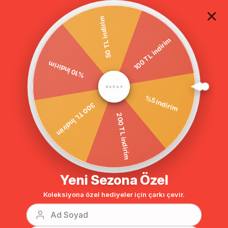
TÜM ALIŞVERİŞLERDE ÜCRETSİZ KARGO
50 TL indirim
100 TL indirim
%10 İndirim
Anasayfa
DIŞ GİYİM
MONT
KAPÜŞONLU MONT
‹
›
Bu Kategorinin En Sevilenleri
300 TL İndirim
%5 indirim
%10
%10
200 TL indirim
Yeni Sezona Özel
Koleksiyona özel hediyeler için çarkı çevir.