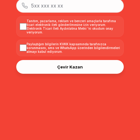
Torba Cepli Kruvaze
Kapüşonlu Çift Taraflı
Kapüşon De
Süet / Kürk Mont TABA
Desenli Şişme Mont
Fermuarlı 
6496
SİYAH-TAŞ 6391
Mont BEJ 
₺2.999,00
₺1.349,00
₺2.399,0
₺2.699,99
₺1.214,99
Tanıtım, pazarlama, reklam ve benzeri amaçlarla tarafıma
ticari elektronik ileti gönderilmesine izin veriyorum.
Elektronik Ticari İleti Aydınlatma Metni
'ni okudum onay
veriyorum.
Sıralama
Filtreleme
Paylaştığım bilgilerin
KVKK kapsamında tarafınızca
korunmasını, sms ve WhatsApp üzerinden bilgilendirmeleri
almayı
kabul ediyorum.
Çevir Kazan