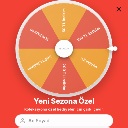
TÜM ALIŞVERİŞLERDE ÜCRETSİZ KARGO
50 TL indirim
%10 İndirim
Anasayfa
DIŞ GİYİM
MONT
Mont
100 TL indirim
300 TL İndirim
%5 indirim
200 TL indirim
Yeni Sezona Özel
Koleksiyona özel hediyeler için çarkı çevir.