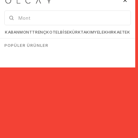
KABAN
MONT
TRENÇKOT
ELBİSE
KÜRK
TAKIM
YELEK
HIRKA
ETEK
POPÜLER ÜRÜNLER
Sign up to receive information about discounts and campaigns!
SIGN UP
KVKK agreement
I have read and accept.