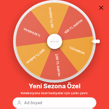
TÜM ALIŞVERİŞLERDE ÜCRETSİZ KARGO
50 TL indirim
100 TL indirim
Homepage
DIŞ GİYİM
OVERCOAT
WOOL COAT
%10 İndirim
%5 indirim
300 TL İndirim
200 TL indirim
Yeni Sezona Özel
Koleksiyona özel hediyeler için çarkı çevir.