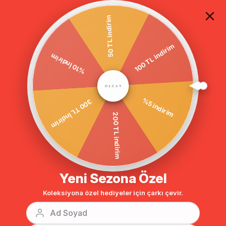
TÜM ALIŞVERİŞLERDE ÜCRETSİZ KARGO
50 TL indirim
100 TL indirim
Homepage
DIŞ GİYİM
MONT
MODEST PUFFER JACKET
%10 İndirim
%5 indirim
300 TL İndirim
200 TL indirim
Yeni Sezona Özel
Koleksiyona özel hediyeler için çarkı çevir.