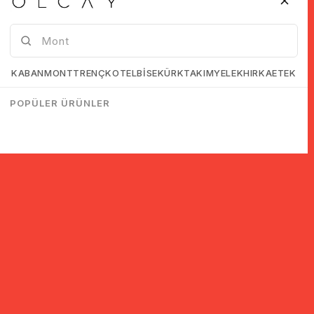
KABAN
MONT
TRENÇKOT
ELBİSE
KÜRK
TAKIM
YELEK
HIRKA
ETEK
POPÜLER ÜRÜNLER
Sign up to receive information about discounts and campaigns!
SIGN UP
KVKK agreement
I have read and accept.