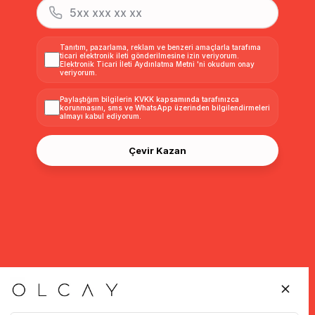
Tanıtım, pazarlama, reklam ve benzeri amaçlarla tarafıma
ticari elektronik ileti gönderilmesine izin veriyorum.
Elektronik Ticari İleti Aydınlatma Metni
'ni okudum onay
veriyorum.
Paylaştığım bilgilerin
KVKK kapsamında tarafınızca
korunmasını, sms ve WhatsApp üzerinden bilgilendirmeleri
almayı
kabul ediyorum.
Çevir Kazan