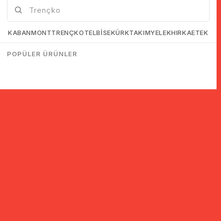
KABAN
MONT
TRENÇKOT
ELBİSE
KÜRK
TAKIM
YELEK
HIRKA
ETEK
POPÜLER ÜRÜNLER
Sign up to receive information about discounts and campaigns!
SIGN UP
KVKK agreement
I have read and accept.
Safe Shopping
24 Hour Shipping
Shopping Abroad
You can shop securely with
Orders are shipped within
Shopping with credit card
128 Bit SSL Certificate & 3D
24 hours with express