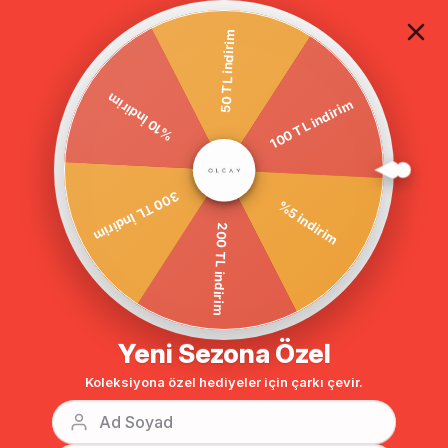
TÜM ALIŞVERİŞLERDE ÜCRETSİZ KARGO
50 TL indirim
%10 İndirim
Homepage
MENDİL YAKA KUŞAKLI KABAN A.MÜRDÜM 3580
100 TL indirim
300 TL İndirim
%5 indirim
200 TL indirim
Yeni Sezona Özel
Koleksiyona özel hediyeler için çarkı çevir.