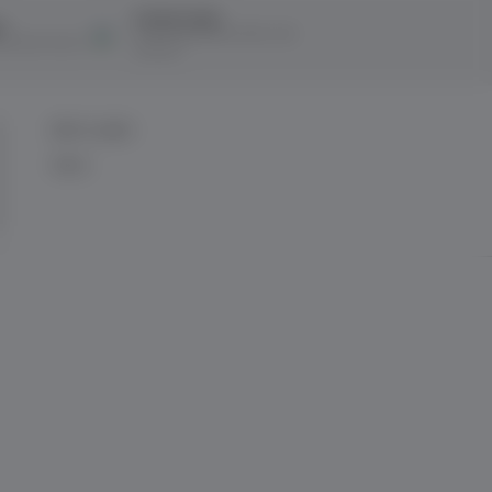
Ücretsiz İade
ı
14 Gün içerisinde ücretsiz iade
ına taksit imkanı
kolaylığı!
BİZE ULAŞIN
İletişim