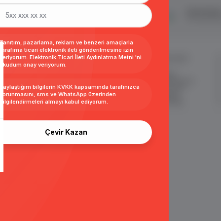
şveriş
24 Saatte Kargo
Taksit İmkan
ertifikalı & 3D Secure ile
Hızlı gönderi ile siparişler 24 saatte
Tüm kredi kart
eriş yapabiliriniz
kargoda
Tanıtım, pazarlama, reklam ve benzeri amaçlarla
tarafıma ticari elektronik ileti gönderilmesine izin
veriyorum.
Elektronik Ticari İleti Aydınlatma Metni
'ni
MÜŞTERİ HİZMETLERİ
ÖNEMLİ BİLGİLER
okudum onay veriyorum.
Sipariş Takibi
Satış Sözleşmesi
Sık Sorulan Sorular
Garanti ve İade Koşulları
Paylaştığım bilgilerin
KVKK kapsamında tarafınızca
Sipariş ve Teslimat
Gizlilik ve Güvenlik
korunmasını, sms ve WhatsApp üzerinden
İade
KKVK Sözleşmesi
bilgilendirmeleri almayı
kabul ediyorum.
İletişim KVKK Metni
Çevir Kazan
|