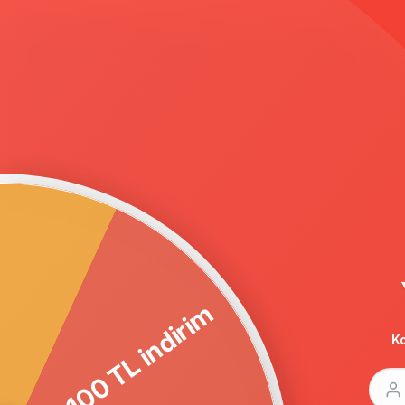
100 TL indirim
© 2005-2022 Ticimax E Ticaret Yazılımları
Bilişim Teknolojileri A.Ş. Her Hakkı Saklıdır
Ko