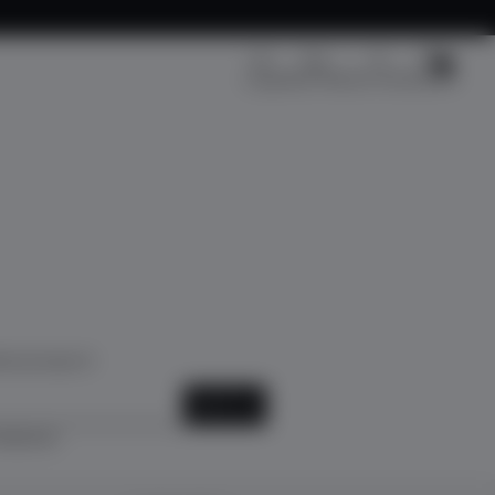
Kargo Takip
Üye Girişi
Sepetim
Fırsat
k için kayıt ol!
KAYIT OL
ediyorum.