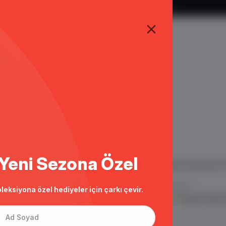
TÜM ALIŞVERİŞLERDE ÜCRETSİZ KARGO
Yeni Sezona Özel
 ve E Ticaret Paketleri / Ticimax
İndirim ve kampanyalarla ilgili bilgi alma
.
leksiyona özel hediyeler için çarkı çevir.
KVKK sözleşmesini
okudum, kabul 