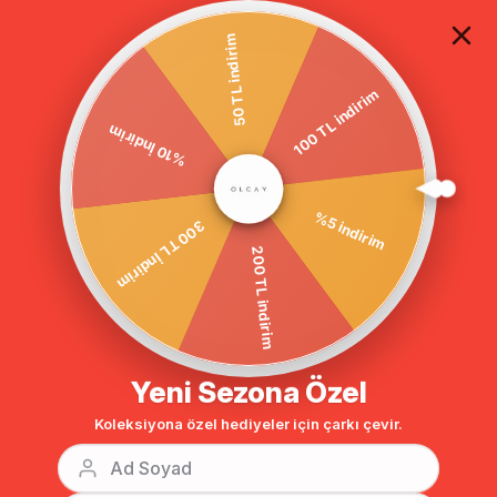
TÜM ALIŞVERİŞLERDE ÜCRETSİZ KARGO
50 TL indirim
100 TL indirim
Anasayfa
Apoletli Astarsız Pelerin Detaylı Su İtici Özellikli Trençkot LACİVERT 6143
%10 İndirim
%5 indirim
300 TL İndirim
200 TL indirim
Yeni Sezona Özel
Koleksiyona özel hediyeler için çarkı çevir.