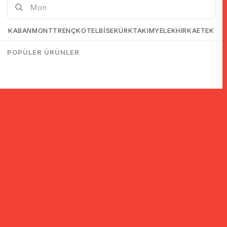
KABAN
MONT
TRENÇKOT
ELBİSE
KÜRK
TAKIM
YELEK
HIRKA
ETEK
POPÜLER ÜRÜNLER
© 2005-2022 Ticimax E Ticaret Yazılımları ve E Ticaret Paketleri /
Ticimax Bilişim Teknolojileri A.Ş. Her Hakkı Saklıdır.
İndirim ve kampanyalarla ilgili bilgi almak için kayıt ol!
KAYIT OL
KVKK sözleşmesini
okudum, kabul ediyorum.
Güvenli Alışveriş
Yurtdışı Alışveriş
24 Saatte Kargo
128 Bit SSL Sertifikalı & 3D