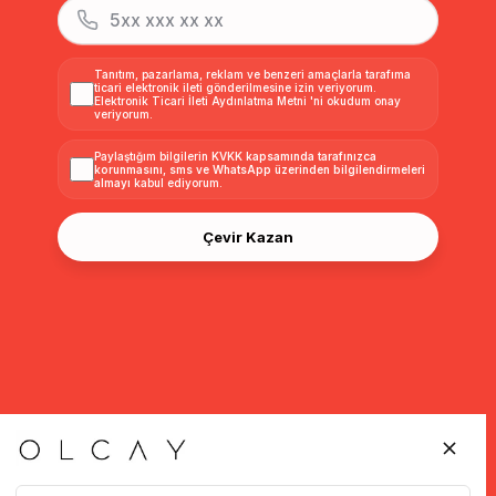
Tanıtım, pazarlama, reklam ve benzeri amaçlarla tarafıma
ticari elektronik ileti gönderilmesine izin veriyorum.
Elektronik Ticari İleti Aydınlatma Metni
'ni okudum onay
veriyorum.
Paylaştığım bilgilerin
KVKK kapsamında tarafınızca
korunmasını, sms ve WhatsApp üzerinden bilgilendirmeleri
almayı
kabul ediyorum.
Çevir Kazan