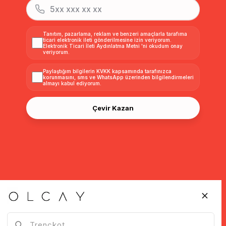
Tanıtım, pazarlama, reklam ve benzeri amaçlarla tarafıma
ticari elektronik ileti gönderilmesine izin veriyorum.
Elektronik Ticari İleti Aydınlatma Metni
'ni okudum onay
veriyorum.
Paylaştığım bilgilerin
KVKK kapsamında tarafınızca
korunmasını, sms ve WhatsApp üzerinden bilgilendirmeleri
almayı
kabul ediyorum.
Çevir Kazan