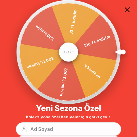
TÜM ALIŞVERİŞLERDE ÜCRETSİZ KARGO
50 TL indirim
%10 İndirim
Anasayfa
Apoletli Astarsız Su İtici Özellikli Kruvaze Trençkot SİYAH 6169
100 TL indirim
300 TL İndirim
%5 indirim
200 TL indirim
Yeni Sezona Özel
Koleksiyona özel hediyeler için çarkı çevir.