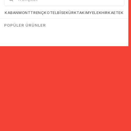
KABAN
MONT
TRENÇKOT
ELBİSE
KÜRK
TAKIM
YELEK
HIRKA
ETEK
POPÜLER ÜRÜNLER
© 2005-2022 Ticimax E Ticaret Yazılımları ve E Ticaret Paketleri /
Ticimax Bilişim Teknolojileri A.Ş. Her Hakkı Saklıdır.
İndirim ve kampanyalarla ilgili bilgi almak için kayıt ol!
KAYIT OL
KVKK sözleşmesini
okudum, kabul ediyorum.
Güvenli Alışveriş
Yurtdışı Alışveriş
24 Saatte Kargo
128 Bit SSL Sertifikalı & 3D
Tüm ülkelerden kredi kartı
Hızlı gönderi ile siparişler
Secure ile güvenli alışveriş