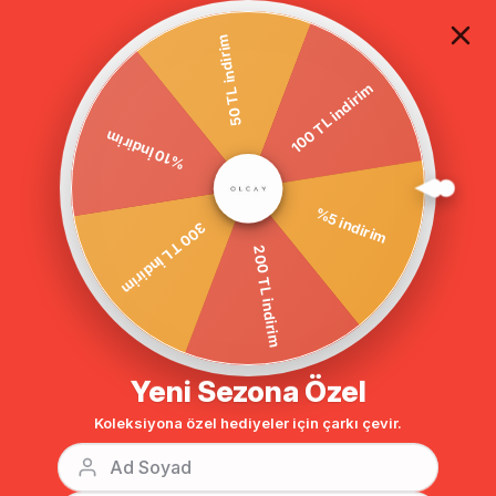
TÜM ALIŞVERİŞLERDE ÜCRETSİZ KARGO
50 TL indirim
100 TL indirim
%10 İndirim
Anasayfa
DIŞ GİYİM
KAP
Kap & Ferace
300 TL İndirim
%5 indirim
200 TL indirim
Yeni Sezona Özel
Koleksiyona özel hediyeler için çarkı çevir.