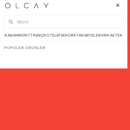
KABAN
MONT
TRENÇKOT
ELBİSE
KÜRK
TAKIM
YELEK
HIRKA
ETEK
POPÜLER ÜRÜNLER
© 2005-2022 Ticimax E Ticaret Yazılımları ve E Ticaret Paketleri /
Ticimax Bilişim Teknolojileri A.Ş. Her Hakkı Saklıdır.
İndirim ve kampanyalarla ilgili bilgi almak için kayıt ol!
KAYIT OL
KVKK sözleşmesini
okudum, kabul ediyorum.