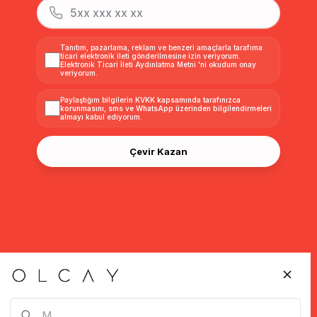
Tanıtım, pazarlama, reklam ve benzeri amaçlarla tarafıma
ticari elektronik ileti gönderilmesine izin veriyorum.
Elektronik Ticari İleti Aydınlatma Metni
'ni okudum onay
veriyorum.
Paylaştığım bilgilerin
KVKK kapsamında tarafınızca
korunmasını, sms ve WhatsApp üzerinden bilgilendirmeleri
almayı
kabul ediyorum.
Çevir Kazan