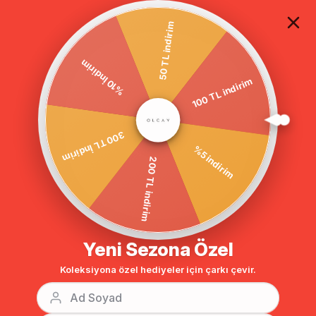
TÜM ALIŞVERİŞLERDE ÜCRETSİZ KARGO
50 TL indirim
100 TL indirim
%10 İndirim
Anasayfa
BELİ BAĞLAMALI KAPŞONLU KABAN MÜRDÜM 3574
300 TL İndirim
%5 indirim
200 TL indirim
Yeni Sezona Özel
Koleksiyona özel hediyeler için çarkı çevir.