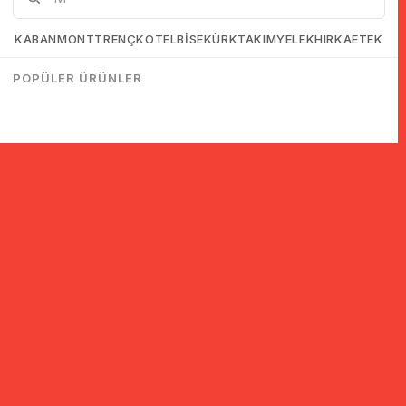
KABAN
MONT
TRENÇKOT
ELBİSE
KÜRK
TAKIM
YELEK
HIRKA
ETEK
POPÜLER ÜRÜNLER
© 2005-2022 Ticimax E Ticaret Yazılımları ve E Ticaret Paketleri /
Ticimax Bilişim Teknolojileri A.Ş. Her Hakkı Saklıdır.
İndirim ve kampanyalarla ilgili bilgi almak için kayıt ol!
KAYIT OL
KVKK sözleşmesini
okudum, kabul ediyorum.
Güvenli Alışveriş
Yurtdışı Alışveriş
24 Saatte Kargo
128 Bit SSL Sertifikalı & 3D
Tüm ülkelerden kredi kartı
Hızlı gönderi ile siparişler
Secure ile güvenli alışveriş