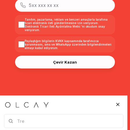
Tanıtım, pazarlama, reklam ve benzeri amaçlarla tarafıma
ticari elektronik ileti gönderilmesine izin veriyorum.
Elektronik Ticari İleti Aydınlatma Metni
'ni okudum onay
veriyorum.
Paylaştığım bilgilerin
KVKK kapsamında tarafınızca
korunmasını, sms ve WhatsApp üzerinden bilgilendirmeleri
almayı
kabul ediyorum.
Çevir Kazan