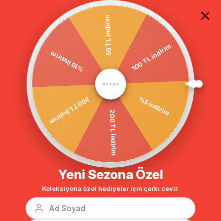
TÜM ALIŞVERİŞLERDE ÜCRETSİZ KARGO
50 TL indirim
100 TL indirim
Anasayfa
GİYİM
ABİYE ELBİSE
Tesettür Elbise
Beli Boncuklu P
%10 İndirim
%5 indirim
300 TL İndirim
200 TL indirim
Yeni Sezona Özel
Koleksiyona özel hediyeler için çarkı çevir.