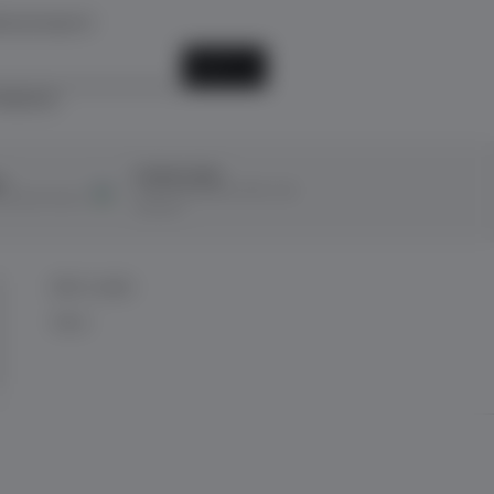
k için kayıt ol!
KAYIT OL
ediyorum.
Ücretsiz İade
ı
14 Gün içerisinde ücretsiz iade
ına taksit imkanı
kolaylığı!
BİZE ULAŞIN
İletişim