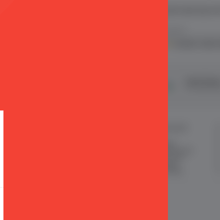
 ve E Ticaret Paketleri / Ticimax
İndirim ve kampanyalarla ilgili bilgi alma
.
KVKK sözleşmesini
okudum, kabul 
şveriş
24 Saatte Kargo
Taksit İmkan
ertifikalı & 3D Secure ile
Hızlı gönderi ile siparişler 24 saatte
Tüm kredi kart
eriş yapabiliriniz
kargoda
MÜŞTERİ HİZMETLERİ
ÖNEMLİ BİLGİLER
Sipariş Takibi
Satış Sözleşmesi
Sık Sorulan Sorular
Garanti ve İade Koşulları
Sipariş ve Teslimat
Gizlilik ve Güvenlik
İade
KKVK Sözleşmesi
İletişim KVKK Metni