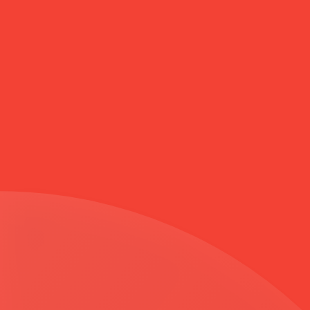
Anasayfa
Beli Büzgülü Astarlı Uzun Trençkot TAŞ 6095