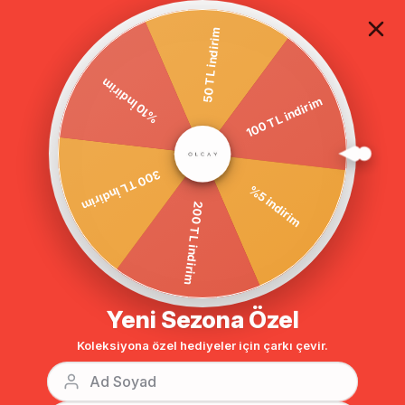
TÜM ALIŞVERİŞLERDE ÜCRETSİZ KARGO
50 TL indirim
100 TL indirim
Anasayfa
GİYİM
ELBİSE
Tesettür Elbise
%10 İndirim
%5 indirim
300 TL İndirim
200 TL indirim
Yeni Sezona Özel
Koleksiyona özel hediyeler için çarkı çevir.