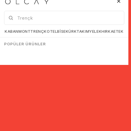
KABAN
MONT
TRENÇKOT
ELBİSE
KÜRK
TAKIM
YELEK
HIRKA
ETEK
POPÜLER ÜRÜNLER
© 2005-2022 Ticimax E Ticaret Yazılımları ve E Ticaret Paketleri /
Ticimax Bilişim Teknolojileri A.Ş. Her Hakkı Saklıdır.
İndirim ve kampanyalarla ilgili bilgi almak için kayıt ol!
KAYIT OL
KVKK sözleşmesini
okudum, kabul ediyorum.