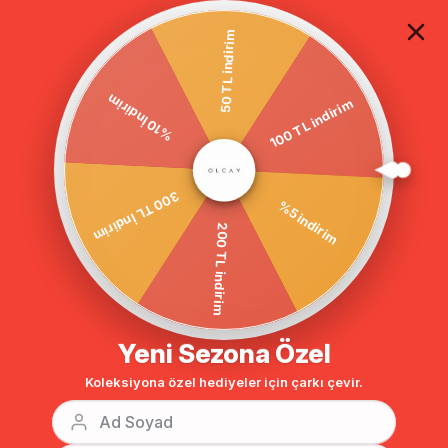
TÜM ALIŞVERİŞLERDE ÜCRETSİZ KARGO
50 TL indirim
100 TL indirim
Anasayfa
DIŞ GİYİM
TRENÇKOT
Tesettür Trençkot
%10 İndirim
BENZER ÜRÜNLER
%5 indirim
300 TL İndirim
200 TL indirim
Yeni Sezona Özel
Koleksiyona özel hediyeler için çarkı çevir.