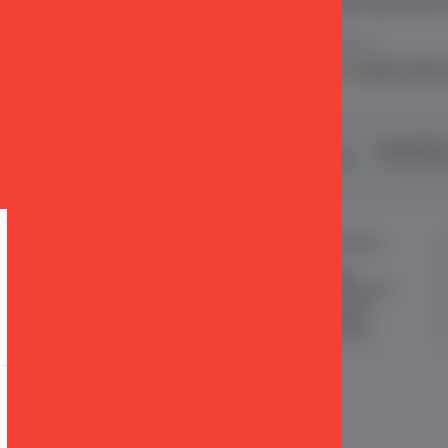
 ve E Ticaret Paketleri / Ticimax
İndirim ve kampanyalarla ilgili bilgi alma
.
KVKK sözleşmesini
okudum, kabul 
şveriş
24 Saatte Kargo
Taksit İmkan
ertifikalı & 3D Secure ile
Hızlı gönderi ile siparişler 24 saatte
Tüm kredi kart
eriş yapabiliriniz
kargoda
MÜŞTERİ HİZMETLERİ
ÖNEMLİ BİLGİLER
Sipariş Takibi
Satış Sözleşmesi
Sık Sorulan Sorular
Garanti ve İade Koşulları
Sipariş ve Teslimat
Gizlilik ve Güvenlik
İade
KKVK Sözleşmesi
İletişim KVKK Metni
|