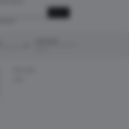
k için kayıt ol!
KAYIT OL
ediyorum.
Ücretsiz İade
ı
14 Gün içerisinde ücretsiz iade
ına taksit imkanı
kolaylığı!
BİZE ULAŞIN
İletişim