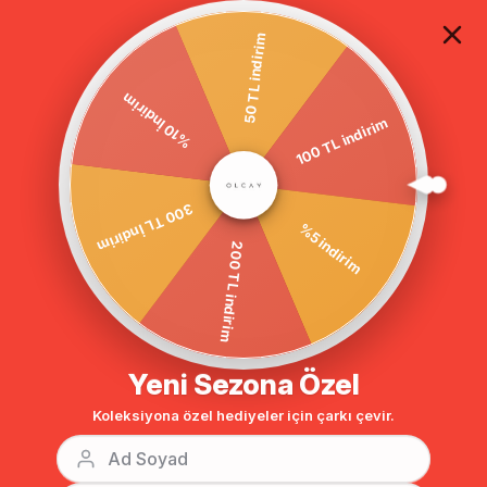
TÜM ALIŞVERİŞLERDE ÜCRETSİZ KARGO
50 TL indirim
100 TL indirim
%10 İndirim
Anasayfa
GİYİM
ABİYE ELBİSE
Tesettür Abiye
BENZER ÜRÜNLER
%5 indirim
300 TL İndirim
200 TL indirim
Yeni Sezona Özel
Koleksiyona özel hediyeler için çarkı çevir.