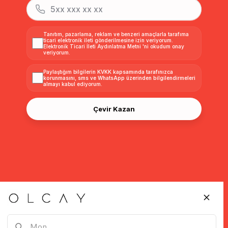
Tanıtım, pazarlama, reklam ve benzeri amaçlarla tarafıma
ticari elektronik ileti gönderilmesine izin veriyorum.
Elektronik Ticari İleti Aydınlatma Metni
'ni okudum onay
veriyorum.
Paylaştığım bilgilerin
KVKK kapsamında tarafınızca
korunmasını, sms ve WhatsApp üzerinden bilgilendirmeleri
almayı
kabul ediyorum.
Çevir Kazan