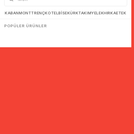
KABAN
MONT
TRENÇKOT
ELBİSE
KÜRK
TAKIM
YELEK
HIRKA
ETEK
POPÜLER ÜRÜNLER
© 2005-2022 Ticimax E Ticaret Yazılımları ve E Ticaret Paketleri /
Ticimax Bilişim Teknolojileri A.Ş. Her Hakkı Saklıdır.
İndirim ve kampanyalarla ilgili bilgi almak için kayıt ol!
KAYIT OL
KVKK sözleşmesini
okudum, kabul ediyorum.
Güvenli Alışveriş
Yurtdışı Alışveriş
24 Saatte Kargo
128 Bit SSL Sertifikalı & 3D
Tüm ülkelerden kredi kartı
Hızlı gönderi ile siparişler
Secure ile güvenli alışveriş