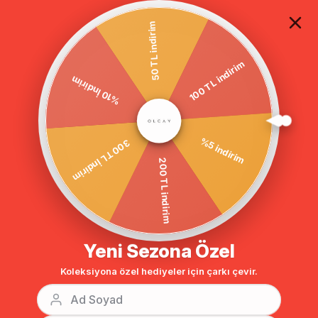
TÜM ALIŞVERİŞLERDE ÜCRETSİZ KARGO
50 TL indirim
100 TL indirim
Anasayfa
CEP VE KOL AĞZI İŞLEMELİ SPOR KABAN KIRMIZI 3554
%10 İndirim
%5 indirim
300 TL İndirim
200 TL indirim
Yeni Sezona Özel
Koleksiyona özel hediyeler için çarkı çevir.