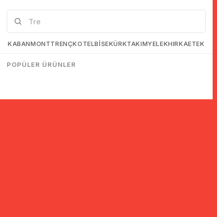
KABAN
MONT
TRENÇKOT
ELBİSE
KÜRK
TAKIM
YELEK
HIRKA
ETEK
POPÜLER ÜRÜNLER
© 2005-2022 Ticimax E Ticaret Yazılımları ve E Ticaret Paketleri /
Ticimax Bilişim Teknolojileri A.Ş. Her Hakkı Saklıdır.
İndirim ve kampanyalarla ilgili bilgi almak için kayıt ol!
KAYIT OL
KVKK sözleşmesini
okudum, kabul ediyorum.