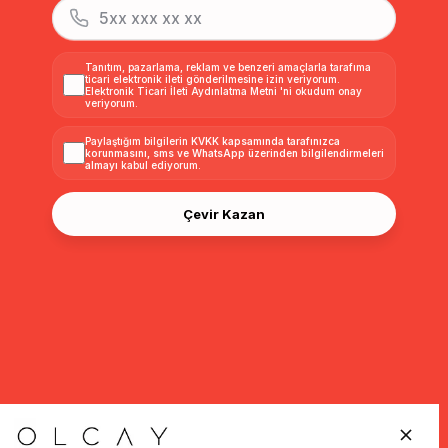
Tanıtım, pazarlama, reklam ve benzeri amaçlarla tarafıma
ticari elektronik ileti gönderilmesine izin veriyorum.
Elektronik Ticari İleti Aydınlatma Metni
'ni okudum onay
veriyorum.
Paylaştığım bilgilerin
KVKK kapsamında tarafınızca
korunmasını, sms ve WhatsApp üzerinden bilgilendirmeleri
almayı
kabul ediyorum.
Çevir Kazan