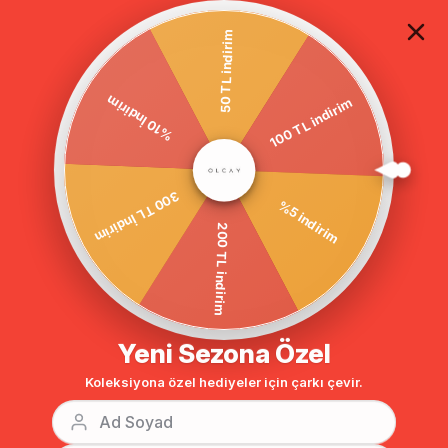
TÜM ALIŞVERİŞLERDE ÜCRETSİZ KARGO
50 TL indirim
100 TL indirim
Anasayfa
DIŞ GİYİM
MONT
Tesettür Mont
%10 İndirim
BENZER ÜRÜNLER
%5 indirim
300 TL İndirim
200 TL indirim
Yeni Sezona Özel
Koleksiyona özel hediyeler için çarkı çevir.