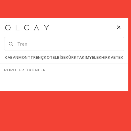
KABAN
MONT
TRENÇKOT
ELBİSE
KÜRK
TAKIM
YELEK
HIRKA
ETEK
POPÜLER ÜRÜNLER
© 2005-2022 Ticimax E Ticaret Yazılımları ve E Ticaret Paketleri /
Ticimax Bilişim Teknolojileri A.Ş. Her Hakkı Saklıdır.
İndirim ve kampanyalarla ilgili bilgi almak için kayıt ol!