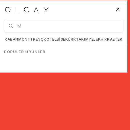
KABAN
MONT
TRENÇKOT
ELBİSE
KÜRK
TAKIM
YELEK
HIRKA
ETEK
POPÜLER ÜRÜNLER
© 2005-2022 Ticimax E Ticaret Yazılımları ve E Ticaret Paketleri /
Ticimax Bilişim Teknolojileri A.Ş. Her Hakkı Saklıdır.
İndirim ve kampanyalarla ilgili bilgi almak için kayıt ol!
KAYIT OL
KVKK sözleşmesini
okudum, kabul ediyorum.