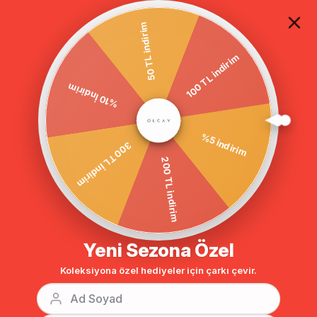
TÜM ALIŞVERİŞLERDE ÜCRETSİZ KARGO
50 TL indirim
100 TL indirim
Anasayfa
DIŞ GİYİM
TRENÇKOT
Tesettür Trençkot
%10 İndirim
BENZER ÜRÜNLER
%5 indirim
300 TL İndirim
200 TL indirim
Yeni Sezona Özel
Koleksiyona özel hediyeler için çarkı çevir.