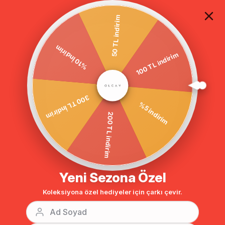
TÜM ALIŞVERİŞLERDE ÜCRETSİZ KARGO
50 TL indirim
%10 İndirim
Anasayfa
Çıkabilir Kapüşonlu Su İtici Özellikli Kruvaze Trençkot TABA 6260
100 TL indirim
300 TL İndirim
%5 indirim
200 TL indirim
Yeni Sezona Özel
Koleksiyona özel hediyeler için çarkı çevir.