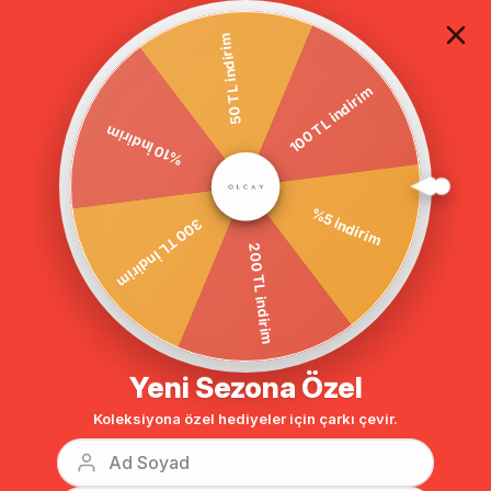
TÜM ALIŞVERİŞLERDE ÜCRETSİZ KARGO
50 TL indirim
100 TL indirim
Anasayfa
DIŞ GİYİM
KABAN
BÜYÜK BEDEN
%10 İndirim
%5 indirim
300 TL İndirim
200 TL indirim
Yeni Sezona Özel
Koleksiyona özel hediyeler için çarkı çevir.