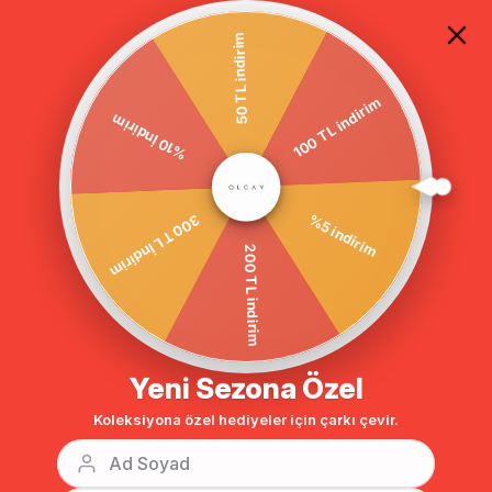
TÜM ALIŞVERİŞLERDE ÜCRETSİZ KARGO
50 TL indirim
100 TL indirim
%10 İndirim
Anasayfa
DIŞ GİYİM
KABAN
Tesettür Kaban
%5 indirim
300 TL İndirim
200 TL indirim
Yeni Sezona Özel
Koleksiyona özel hediyeler için çarkı çevir.