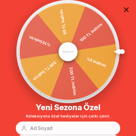
TÜM ALIŞVERİŞLERDE ÜCRETSİZ KARGO
50 TL indirim
100 TL indirim
Anasayfa
DIŞ GİYİM
KABAN
Tesettür Kaban
Çıtçıtlı Belden 
%10 İndirim
BENZER ÜRÜNLER
%5 indirim
300 TL İndirim
200 TL indirim
Yeni Sezona Özel
Koleksiyona özel hediyeler için çarkı çevir.