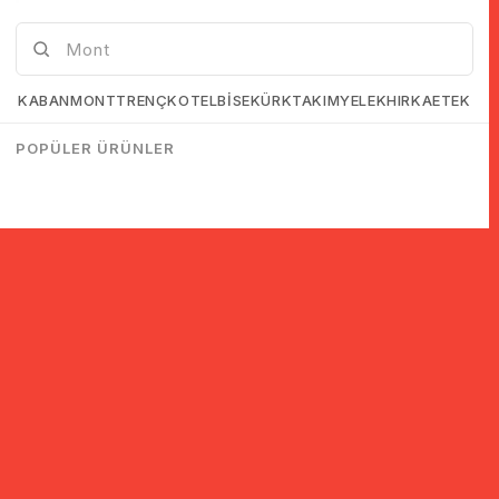
KABAN
MONT
TRENÇKOT
ELBİSE
KÜRK
TAKIM
YELEK
HIRKA
ETEK
POPÜLER ÜRÜNLER
© 2005-2022 Ticimax E Ticaret Yazılımları ve E Ticaret Paketleri /
Ticimax Bilişim Teknolojileri A.Ş. Her Hakkı Saklıdır.
İndirim ve kampanyalarla ilgili bilgi almak için kayıt ol!
KAYIT OL
KVKK sözleşmesini
okudum, kabul ediyorum.