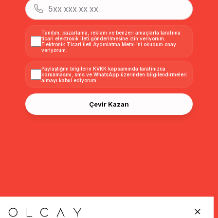
Tanıtım, pazarlama, reklam ve benzeri amaçlarla tarafıma
ticari elektronik ileti gönderilmesine izin veriyorum.
Elektronik Ticari İleti Aydınlatma Metni
'ni okudum onay
veriyorum.
Paylaştığım bilgilerin
KVKK kapsamında tarafınızca
korunmasını, sms ve WhatsApp üzerinden bilgilendirmeleri
almayı
kabul ediyorum.
Çevir Kazan