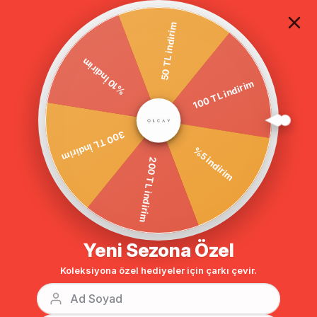
TÜM ALIŞVERİŞLERDE ÜCRETSİZ KARGO
50 TL indirim
100 TL indirim
%10 İndirim
Anasayfa
ÇİZGİ İŞLEMELİ SIFIR YAKA PARDESÜ LACİVERT 5954
300 TL İndirim
%5 indirim
200 TL indirim
Yeni Sezona Özel
Koleksiyona özel hediyeler için çarkı çevir.