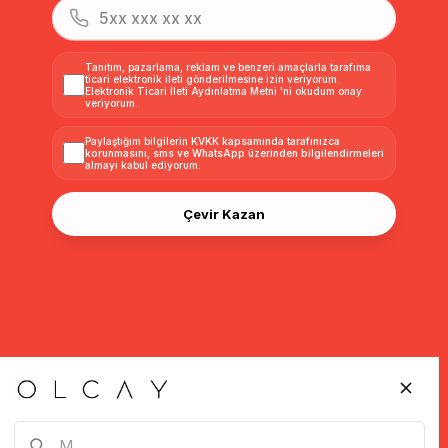
Tanıtım, pazarlama, reklam ve benzeri amaçlarla tarafıma
ticari elektronik ileti gönderilmesine izin veriyorum.
Elektronik Ticari İleti Aydınlatma Metni
'ni okudum onay
veriyorum.
Paylaştığım bilgilerin
KVKK kapsamında tarafınızca
korunmasını, sms ve WhatsApp üzerinden bilgilendirmeleri
almayı
kabul ediyorum.
Çevir Kazan