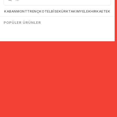
KABAN
MONT
TRENÇKOT
ELBİSE
KÜRK
TAKIM
YELEK
HIRKA
ETEK
POPÜLER ÜRÜNLER
© 2005-2022 Ticimax E Ticaret Yazılımları ve E Ticaret Paketleri /
Ticimax Bilişim Teknolojileri A.Ş. Her Hakkı Saklıdır.
İndirim ve kampanyalarla ilgili bilgi almak için kayıt ol!
KAYIT OL
KVKK sözleşmesini
okudum, kabul ediyorum.
Güvenli Alışveriş
Yurtdışı Alışveriş
24 Saatte Kargo
128 Bit SSL Sertifikalı & 3D
Tüm ülkelerden kredi kartı
Hızlı gönderi ile siparişler
Secure ile güvenli alışveriş