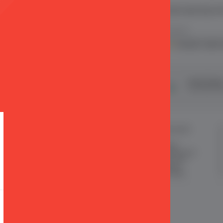
 ve E Ticaret Paketleri / Ticimax
İndirim ve kampanyalarla ilgili bilgi alma
.
KVKK sözleşmesini
okudum, kabul 
şveriş
24 Saatte Kargo
Taksit İmkan
ertifikalı & 3D Secure ile
Hızlı gönderi ile siparişler 24 saatte
Tüm kredi kart
eriş yapabiliriniz
kargoda
MÜŞTERİ HİZMETLERİ
ÖNEMLİ BİLGİLER
Sipariş Takibi
Satış Sözleşmesi
Sık Sorulan Sorular
Garanti ve İade Koşulları
Sipariş ve Teslimat
Gizlilik ve Güvenlik
İade
KKVK Sözleşmesi
İletişim KVKK Metni