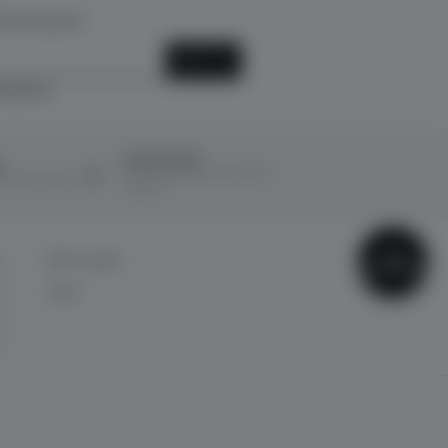
k için kayıt ol!
KAYIT OL
ediyorum.
Ücretsiz İade
ı
14 Gün içerisinde ücretsiz iade
ına taksit imkanı
kolaylığı!
ÇOK
BİZE ULAŞIN
SATANLAR
İletişim