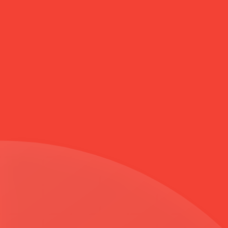
Anasayfa
ÇİZGİ İŞLEMELİ SIFIR YAKA PARDESÜ SİYAH 5954