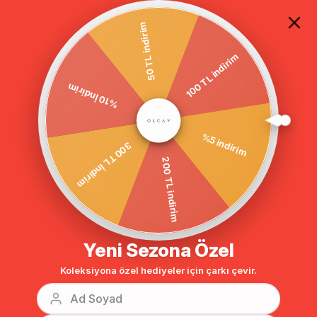
TÜM ALIŞVERİŞLERDE ÜCRETSİZ KARGO
50 TL indirim
100 TL indirim
Anasayfa
DIŞ GİYİM
PARDESÜ
%10 İndirim
BENZER ÜRÜNLER
%5 indirim
300 TL İndirim
200 TL indirim
Yeni Sezona Özel
Koleksiyona özel hediyeler için çarkı çevir.