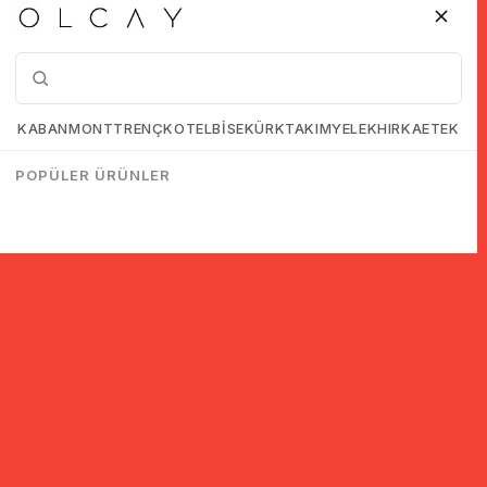
KABAN
MONT
TRENÇKOT
ELBİSE
KÜRK
TAKIM
YELEK
HIRKA
ETEK
POPÜLER ÜRÜNLER
© 2005-2022 Ticimax E Ticaret Yazılımları ve E Ticaret Paketleri /
Ticimax Bilişim Teknolojileri A.Ş. Her Hakkı Saklıdır.
İndirim ve kampanyalarla ilgili bilgi almak için kayıt ol!
KAYIT OL
KVKK sözleşmesini
okudum, kabul ediyorum.