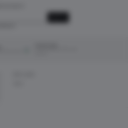
k için kayıt ol!
KAYIT OL
ediyorum.
Ücretsiz İade
ı
14 Gün içerisinde ücretsiz iade
ına taksit imkanı
kolaylığı!
BİZE ULAŞIN
İletişim