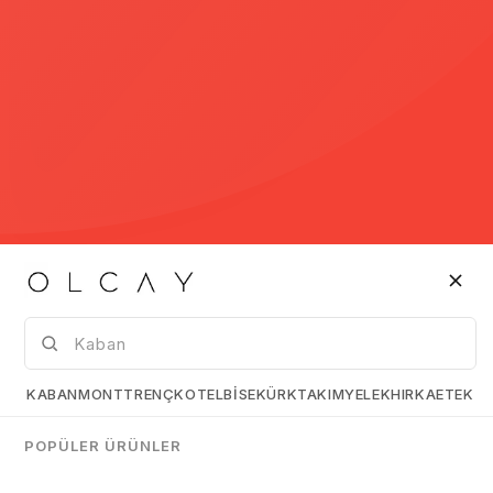
© 2005-2022 Ticimax E Ticaret Yazılımları
Bilişim Teknolojileri A.Ş. Her Hakkı Saklıdır
Yurtdışı Alışveriş
Güvenli Alı
Tüm ülkelerden kredi kartı ile
128 Bit SSL S
alışveriş
güvenli alışv
KURUMSAL
Hakkımızda
Mağazalarımız
KABAN
MONT
TRENÇKOT
ELBİSE
KÜRK
TAKIM
YELEK
HIRKA
ETEK
WHATSAPP DESTEK HATTI
Copyright 2025 © OLCAY TEKSTİL VE KONFEKSİYON
POPÜLER ÜRÜNLER
SANAYİ TİCARET LİMİTED ŞİRKETİ