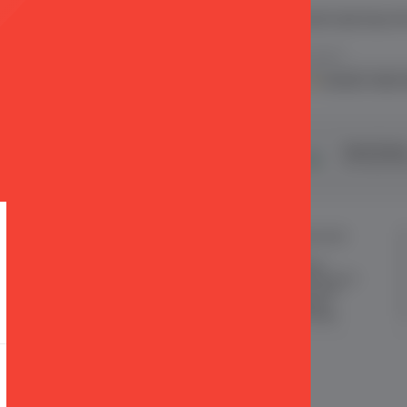
 ve E Ticaret Paketleri / Ticimax
İndirim ve kampanyalarla ilgili bilgi alma
.
KVKK sözleşmesini
okudum, kabul 
şveriş
24 Saatte Kargo
Taksit İmkan
ertifikalı & 3D Secure ile
Hızlı gönderi ile siparişler 24 saatte
Tüm kredi kart
eriş yapabiliriniz
kargoda
MÜŞTERİ HİZMETLERİ
ÖNEMLİ BİLGİLER
Sipariş Takibi
Satış Sözleşmesi
Sık Sorulan Sorular
Garanti ve İade Koşulları
Sipariş ve Teslimat
Gizlilik ve Güvenlik
İade
KKVK Sözleşmesi
İletişim KVKK Metni
|