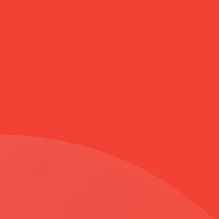
Anasayfa
Deri Aplikeli Fermuarlı Kap KİREMİT 6116