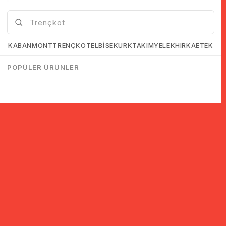
KABAN
MONT
TRENÇKOT
ELBİSE
KÜRK
TAKIM
YELEK
HIRKA
ETEK
POPÜLER ÜRÜNLER
© 2005-2022 Ticimax E Ticaret Yazılımları ve E Ticaret Paketleri /
Ticimax Bilişim Teknolojileri A.Ş. Her Hakkı Saklıdır.
İndirim ve kampanyalarla ilgili bilgi almak için kayıt ol!
KAYIT OL
KVKK sözleşmesini
okudum, kabul ediyorum.