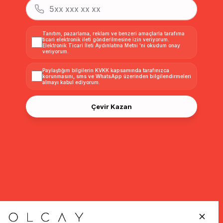
Tanıtım, pazarlama, reklam ve benzeri amaçlarla tarafıma
ticari elektronik ileti gönderilmesine izin veriyorum.
Elektronik Ticari İleti Aydınlatma Metni
'ni okudum onay
veriyorum.
Paylaştığım bilgilerin
KVKK kapsamında tarafınızca
korunmasını, sms ve WhatsApp üzerinden bilgilendirmeleri
almayı
kabul ediyorum.
Çevir Kazan