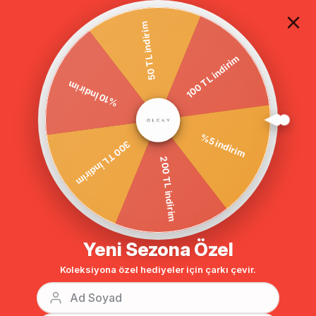
TÜM ALIŞVERİŞLERDE ÜCRETSİZ KARGO
50 TL indirim
100 TL indirim
Anasayfa
DIŞ GİYİM
KAP
Kap & Ferace
Deri Detaylı Kruvaze 
%10 İndirim
BENZER ÜRÜNLER
%5 indirim
300 TL İndirim
200 TL indirim
Yeni Sezona Özel
Koleksiyona özel hediyeler için çarkı çevir.