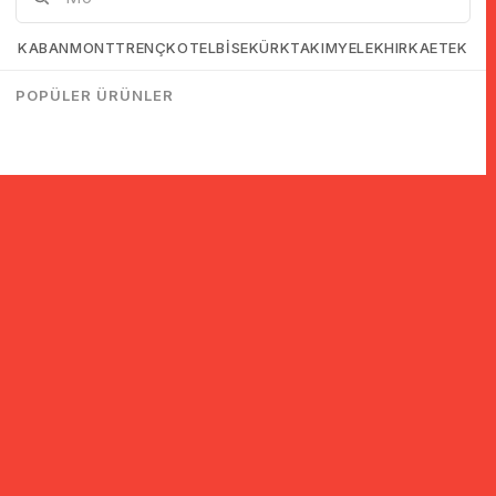
KABAN
MONT
TRENÇKOT
ELBİSE
KÜRK
TAKIM
YELEK
HIRKA
ETEK
POPÜLER ÜRÜNLER
© 2005-2022 Ticimax E Ticaret Yazılımları ve E Ticaret Paketleri /
Ticimax Bilişim Teknolojileri A.Ş. Her Hakkı Saklıdır.
İndirim ve kampanyalarla ilgili bilgi almak için kayıt ol!
KAYIT OL
KVKK sözleşmesini
okudum, kabul ediyorum.
Güvenli Alışveriş
Yurtdışı Alışveriş
24 Saatte Kargo
128 Bit SSL Sertifikalı & 3D
Tüm ülkelerden kredi kartı
Hızlı gönderi ile siparişler
Secure ile güvenli alışveriş