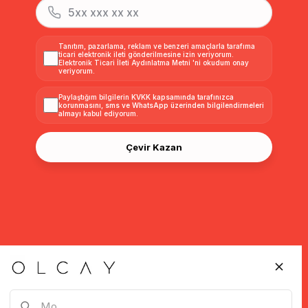
Tanıtım, pazarlama, reklam ve benzeri amaçlarla tarafıma
ticari elektronik ileti gönderilmesine izin veriyorum.
Elektronik Ticari İleti Aydınlatma Metni
'ni okudum onay
veriyorum.
Paylaştığım bilgilerin
KVKK kapsamında tarafınızca
korunmasını, sms ve WhatsApp üzerinden bilgilendirmeleri
almayı
kabul ediyorum.
Çevir Kazan