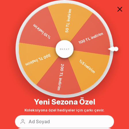
TÜM ALIŞVERİŞLERDE ÜCRETSİZ KARGO
50 TL indirim
100 TL indirim
%10 İndirim
Anasayfa
Deri Garnili İşleme Detaylı Örme Kap SİYAH 6115
%5 indirim
300 TL İndirim
200 TL indirim
Yeni Sezona Özel
Koleksiyona özel hediyeler için çarkı çevir.