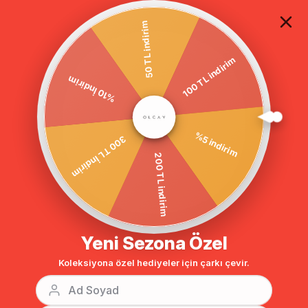
TÜM ALIŞVERİŞLERDE ÜCRETSİZ KARGO
50 TL indirim
100 TL indirim
Anasayfa
Deri Garnili Örme Kap İNDİGO 6108
%10 İndirim
%5 indirim
300 TL İndirim
200 TL indirim
Yeni Sezona Özel
Koleksiyona özel hediyeler için çarkı çevir.