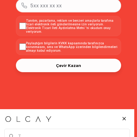
Tanıtım, pazarlama, reklam ve benzeri amaçlarla tarafıma
ticari elektronik ileti gönderilmesine izin veriyorum.
Elektronik Ticari İleti Aydınlatma Metni
'ni okudum onay
veriyorum.
Paylaştığım bilgilerin
KVKK kapsamında tarafınızca
korunmasını, sms ve WhatsApp üzerinden bilgilendirmeleri
almayı
kabul ediyorum.
Çevir Kazan