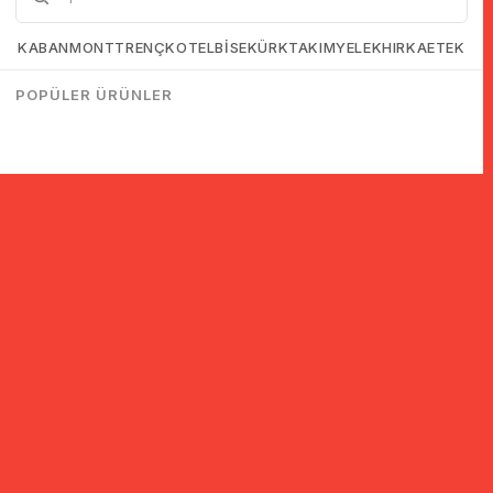
KABAN
MONT
TRENÇKOT
ELBİSE
KÜRK
TAKIM
YELEK
HIRKA
ETEK
POPÜLER ÜRÜNLER
© 2005-2022 Ticimax E Ticaret Yazılımları ve E Ticaret Paketleri /
Ticimax Bilişim Teknolojileri A.Ş. Her Hakkı Saklıdır.
İndirim ve kampanyalarla ilgili bilgi almak için kayıt ol!
KAYIT OL
KVKK sözleşmesini
okudum, kabul ediyorum.
Güvenli Alışveriş
Yurtdışı Alışveriş
24 Saatte Kargo
128 Bit SSL Sertifikalı & 3D
Tüm ülkelerden kredi kartı
Hızlı gönderi ile siparişler
Secure ile güvenli alışveriş