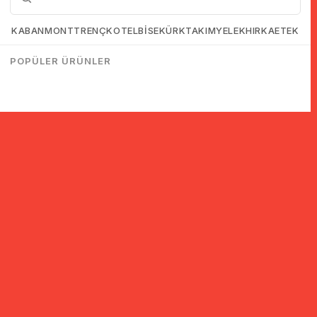
KABAN
MONT
TRENÇKOT
ELBİSE
KÜRK
TAKIM
YELEK
HIRKA
ETEK
POPÜLER ÜRÜNLER
© 2005-2022 Ticimax E Ticaret Yazılımları ve E Ticaret Paketleri /
Ticimax Bilişim Teknolojileri A.Ş. Her Hakkı Saklıdır.
İndirim ve kampanyalarla ilgili bilgi almak için kayıt ol!
KAYIT OL
KVKK sözleşmesini
okudum, kabul ediyorum.
Güvenli Alışveriş
Yurtdışı Alışveriş
24 Saatte Kargo
128 Bit SSL Sertifikalı & 3D
Tüm ülkelerden kredi kartı
Hızlı gönderi ile siparişler
Secure ile güvenli alışveriş