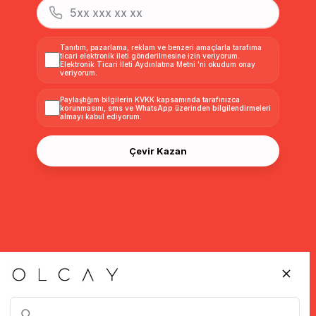
Tanıtım, pazarlama, reklam ve benzeri amaçlarla tarafıma
ticari elektronik ileti gönderilmesine izin veriyorum.
Elektronik Ticari İleti Aydınlatma Metni
'ni okudum onay
veriyorum.
Paylaştığım bilgilerin
KVKK kapsamında tarafınızca
korunmasını, sms ve WhatsApp üzerinden bilgilendirmeleri
almayı
kabul ediyorum.
Çevir Kazan