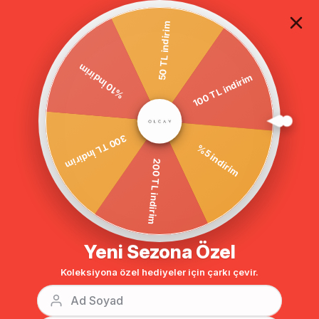
TÜM ALIŞVERİŞLERDE ÜCRETSİZ KARGO
50 TL indirim
100 TL indirim
Anasayfa
DERİ KEMERLİ KALIN GABARDİN PARDESÜ BORDO 5952
%10 İndirim
%5 indirim
300 TL İndirim
200 TL indirim
Yeni Sezona Özel
Koleksiyona özel hediyeler için çarkı çevir.