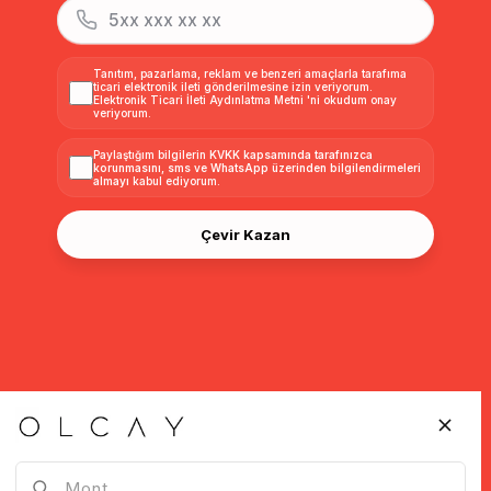
Tanıtım, pazarlama, reklam ve benzeri amaçlarla tarafıma
ticari elektronik ileti gönderilmesine izin veriyorum.
Elektronik Ticari İleti Aydınlatma Metni
'ni okudum onay
veriyorum.
Paylaştığım bilgilerin
KVKK kapsamında tarafınızca
korunmasını, sms ve WhatsApp üzerinden bilgilendirmeleri
almayı
kabul ediyorum.
Çevir Kazan