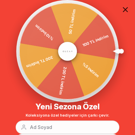
TÜM ALIŞVERİŞLERDE ÜCRETSİZ KARGO
50 TL indirim
%10 İndirim
100 TL indirim
Anasayfa
DESENLİ ÖRME TAKIM GRİ 9074
300 TL İndirim
%5 indirim
200 TL indirim
Yeni Sezona Özel
Koleksiyona özel hediyeler için çarkı çevir.