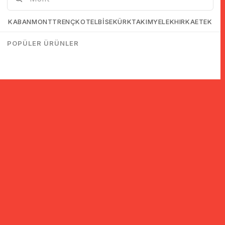
KABAN
MONT
TRENÇKOT
ELBİSE
KÜRK
TAKIM
YELEK
HIRKA
ETEK
POPÜLER ÜRÜNLER
© 2005-2022 Ticimax E Ticaret Yazılımları ve E Ticaret Paketleri /
Ticimax Bilişim Teknolojileri A.Ş. Her Hakkı Saklıdır.
İndirim ve kampanyalarla ilgili bilgi almak için kayıt ol!
KAYIT OL
KVKK sözleşmesini
okudum, kabul ediyorum.
Güvenli Alışveriş
Yurtdışı Alışveriş
24 Saatte Kargo
128 Bit SSL Sertifikalı & 3D
Tüm ülkelerden kredi kartı
Hızlı gönderi ile siparişler
Secure ile güvenli alışveriş