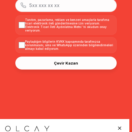
Tanıtım, pazarlama, reklam ve benzeri amaçlarla tarafıma
ticari elektronik ileti gönderilmesine izin veriyorum.
Elektronik Ticari İleti Aydınlatma Metni
'ni okudum onay
veriyorum.
Paylaştığım bilgilerin
KVKK kapsamında tarafınızca
korunmasını, sms ve WhatsApp üzerinden bilgilendirmeleri
almayı
kabul ediyorum.
Çevir Kazan