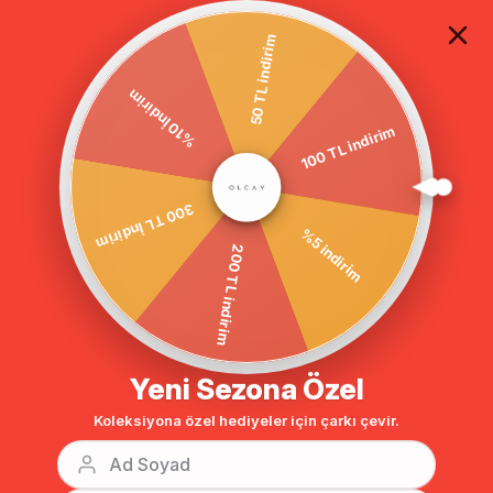
TÜM ALIŞVERİŞLERDE ÜCRETSİZ KARGO
50 TL indirim
100 TL indirim
%10 İndirim
Anasayfa
DIŞ GİYİM
KAP
Kap & Ferace
BENZER ÜRÜNLER
300 TL İndirim
%5 indirim
200 TL indirim
Yeni Sezona Özel
Koleksiyona özel hediyeler için çarkı çevir.