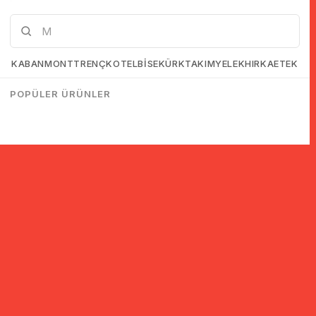
KABAN
MONT
TRENÇKOT
ELBİSE
KÜRK
TAKIM
YELEK
HIRKA
ETEK
POPÜLER ÜRÜNLER
© 2005-2022 Ticimax E Ticaret Yazılımları ve E Ticaret Paketleri /
Ticimax Bilişim Teknolojileri A.Ş. Her Hakkı Saklıdır.
İndirim ve kampanyalarla ilgili bilgi almak için kayıt ol!
KAYIT OL
KVKK sözleşmesini
okudum, kabul ediyorum.