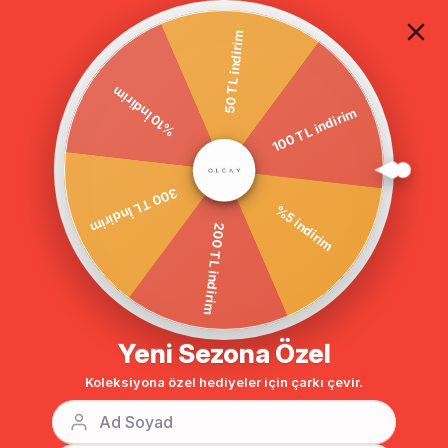
TÜM ALIŞVERİŞLERDE ÜCRETSİZ KARGO
50 TL indirim
%10 İndirim
Anasayfa
GİYİM
TAKIM
Tesettür Alt-Üst Takım
100 TL indirim
BENZER ÜRÜNLER
300 TL İndirim
%5 indirim
200 TL indirim
Yeni Sezona Özel
Koleksiyona özel hediyeler için çarkı çevir.