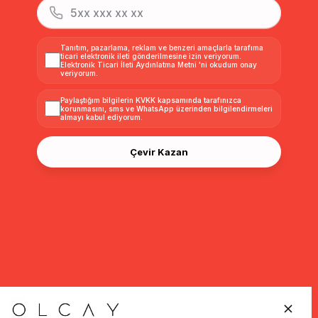
Tanıtım, pazarlama, reklam ve benzeri amaçlarla tarafıma
ticari elektronik ileti gönderilmesine izin veriyorum.
Elektronik Ticari İleti Aydınlatma Metni
'ni okudum onay
veriyorum.
Paylaştığım bilgilerin
KVKK kapsamında tarafınızca
korunmasını, sms ve WhatsApp üzerinden bilgilendirmeleri
almayı
kabul ediyorum.
Çevir Kazan