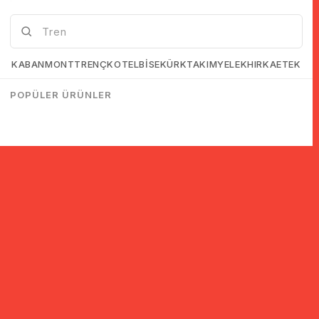
KABAN
MONT
TRENÇKOT
ELBİSE
KÜRK
TAKIM
YELEK
HIRKA
ETEK
POPÜLER ÜRÜNLER
© 2005-2022 Ticimax E Ticaret Yazılımları ve E Ticaret Paketleri /
Ticimax Bilişim Teknolojileri A.Ş. Her Hakkı Saklıdır.
İndirim ve kampanyalarla ilgili bilgi almak için kayıt ol!
KAYIT OL
KVKK sözleşmesini
okudum, kabul ediyorum.