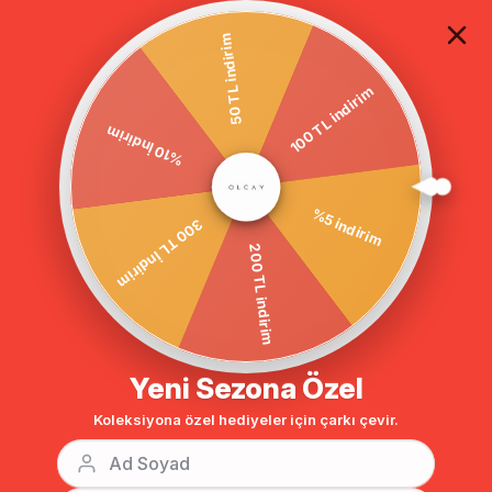
TÜM ALIŞVERİŞLERDE ÜCRETSİZ KARGO
50 TL indirim
100 TL indirim
Anasayfa
GİYİM
HIRKA
Tesettür Hırka
%10 İndirim
%5 indirim
300 TL İndirim
200 TL indirim
Yeni Sezona Özel
Koleksiyona özel hediyeler için çarkı çevir.