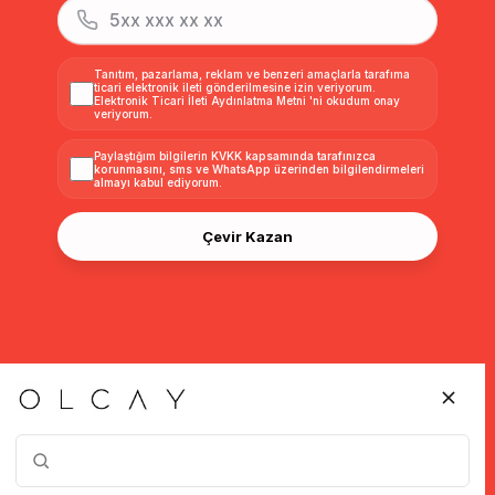
Tanıtım, pazarlama, reklam ve benzeri amaçlarla tarafıma
ticari elektronik ileti gönderilmesine izin veriyorum.
Elektronik Ticari İleti Aydınlatma Metni
'ni okudum onay
veriyorum.
Paylaştığım bilgilerin
KVKK kapsamında tarafınızca
korunmasını, sms ve WhatsApp üzerinden bilgilendirmeleri
almayı
kabul ediyorum.
Çevir Kazan